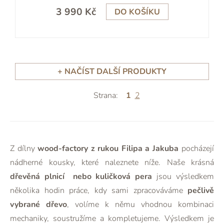
3 990 Kč
DO KOŠÍKU
+ NAČÍST DALŠÍ PRODUKTY
Strana:
1
2
Z dílny
wood-factory z rukou Filipa a Jakuba
pocházejí
nádherné kousky, které naleznete níže. Naše krásná
dřevěná plnicí nebo kuličková pera
jsou výsledkem
několika hodin práce, kdy sami zpracováváme
pečlivě
vybrané dřevo
, volíme k němu vhodnou kombinaci
mechaniky, soustružíme a kompletujeme. Výsledkem je