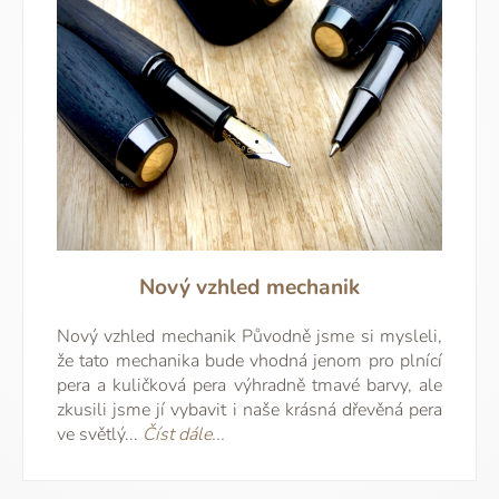
Nový vzhled mechanik
Nový vzhled mechanik Původně jsme si mysleli,
že tato mechanika bude vhodná jenom pro plnící
pera a kuličková pera výhradně tmavé barvy, ale
zkusili jsme jí vybavit i naše krásná dřevěná pera
ve světlý...
Číst dále...