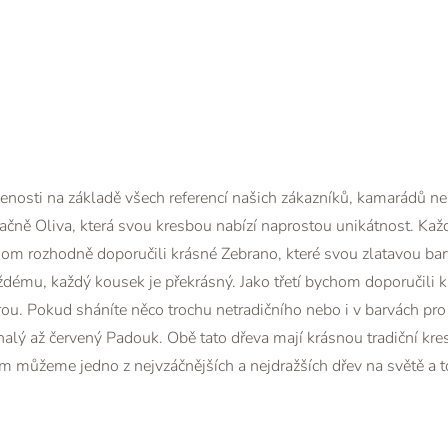
enosti na základě všech referencí našich zákazníků, kamarádů ne
ačně Oliva, která svou kresbou nabízí naprostou unikátnost. Každ
ychom rozhodně doporučili krásné Zebrano, které svou zlatavou b
ždému, každý kousek je překrásný. Jako třetí bychom doporučili
ou. Pokud sháníte něco trochu netradičního nebo i v barvách pro
alý až červený Padouk. Obě tato dřeva mají krásnou tradiční kre
ám můžeme jedno z nejvzáčnějších a nejdražších dřev na světě a 