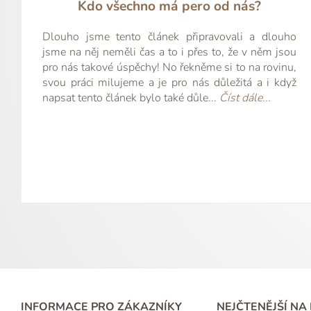
Kdo všechno má pero od nás?
o unikát
objednám
Gold. 
výr
kon
zku
Dlouho jsme tento článek připravovali a dlouho
jsme na něj neměli čas a to i přes to, že v něm jsou
pro nás takové úspěchy! No řekněme si to na rovinu,
svou práci milujeme a je pro nás důležitá a i když
napsat tento článek bylo také důle...
Číst dále...
INFORMACE PRO ZÁKAZNÍKY
NEJČTENĚJŠÍ NA