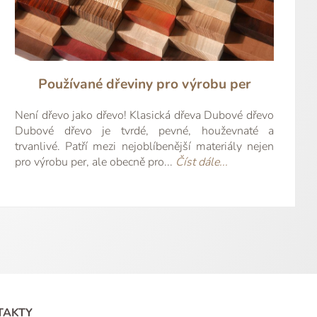
..
kvě...
celé
celé
 celé
t celé
íst celé
íst celé
číst celé
přečíst celé
přečíst celé
přečíst
kéta G.
Jana W.
Irena Z.
Kira B.
slav S.
kéta Z.
ata M.
hard Z.
vel W.
rtin L.
irek H.
avid K.
ilan T.
Jarda S.
Jana P.
avel V.
lena R.
Používané dřeviny pro výrobu per
Není dřevo jako dřevo! Klasická dřeva Dubové dřevo
Dubové dřevo je tvrdé, pevné, houževnaté a
trvanlivé. Patří mezi nejoblíbenější materiály nejen
pro výrobu per, ale obecně pro...
Číst dále...
TAKTY