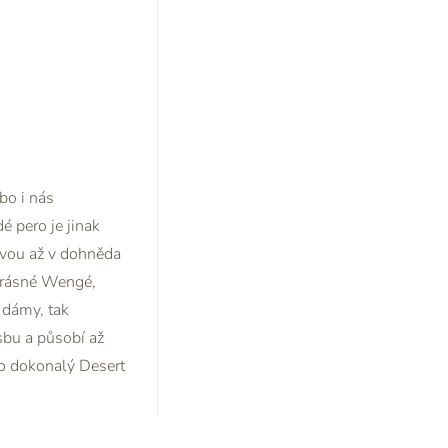
bo i nás
é pero je jinak
arvou až v dohněda
 krásné Wengé,
 dámy, tak
sbu a působí až
to dokonalý Desert