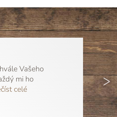
chvále Vašeho
>
aždý mi ho
číst celé