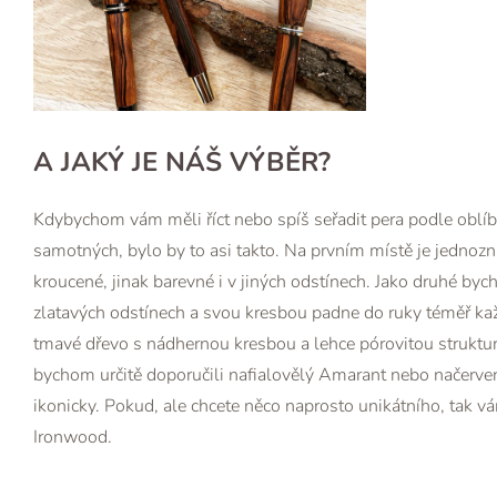
A JAKÝ JE NÁŠ VÝBĚR?
Kdybychom vám měli říct nebo spíš seřadit pera podle oblíb
samotných, bylo by to asi takto. Na prvním místě je jednozn
kroucené, jinak barevné i v jiných odstínech. Jako druhé b
zlatavých odstínech a svou kresbou padne do ruky téměř ka
tmavé dřevo s nádhernou kresbou a lehce pórovitou struktur
bychom určitě doporučili nafialovělý Amarant nebo načerven
ikonicky. Pokud, ale chcete něco naprosto unikátního, tak v
Ironwood.