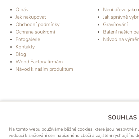
O nás
Není dřevo jako 
Jak nakupovat
Jak správně vybr
Obchodní podmínky
Gravírování
Ochrana soukromí
Balení našich pe
Fotogalerie
Návod na výmě
Kontakty
Blog
Wood Factory firmám
Návod k našim produktům
SOUHLAS 
NA
Na tomto webu používáme běžné cookies, které jsou nezbytně nutné
vedoucí k snižování cen nabízeného zboží a zajištění rychlejšíh