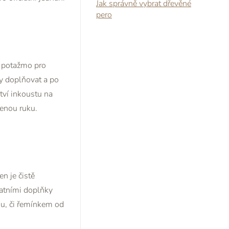
Jak správně vybrat dřevěné
pero
, potažmo pro
y doplňovat a po
tví inkoustu na
venou ruku.
n je čistě
tatními doplňky
ou, či řemínkem od