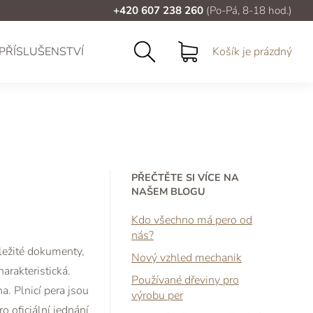
+420 607 238 260
(Po-Pá, 8-18 hod.)
PŘÍSLUŠENSTVÍ
Košík je prázdný
PŘEČTĚTE SI VÍCE NA
NAŠEM BLOGU
Kdo všechno má pero od
nás?
ležité dokumenty,
Nový vzhled mechanik
arakteristická.
Používané dřeviny pro
a. Plnicí pera jsou
výrobu per
o oficiální jednání