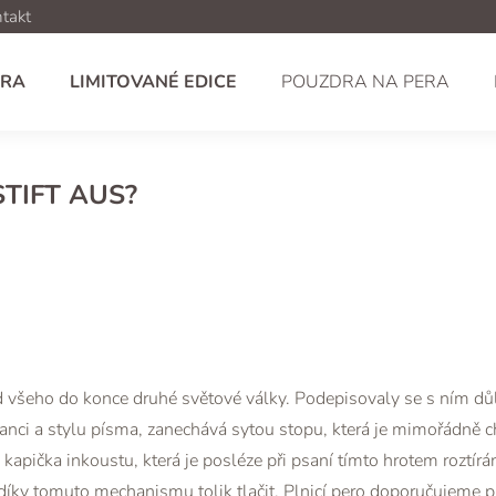
takt
ERA
LIMITOVANÉ EDICE
POUZDRA NA PERA
TIFT AUS?
ad všeho do konce druhé světové války. Podepisovaly se s ním dů
anci a stylu písma, zanechává sytou stopu, která je mimořádně ch
 kapička inkoustu, která je posléze při psaní tímto hrotem roztírán
 díky tomuto mechanismu tolik tlačit. Plnicí pero doporučujeme pr