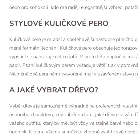
nebo pro kohokoli, kdo má raději elegantnější vzhled, potažm
STYLOVÉ KULIČKOVÉ PERO
Kuličkové pero je mladší a spolehlivější nástupce plnicího p
méně formální jednání. Kuličkové pero obsahuje jednorázov
vypsání se nahrazuje celá náplň. V hrotu této náplně je malá
papír. Psaní kuličkovým perem vyžaduje větší tlak v porovná
Nicméně obě pera námi vytvořená mají v uzavřeném stavu nap
A JAKÉ VYBRAT DŘEVO?
Výběr dřeva je samozřejmě výhradně na preferencích vlastník
osobního charakteru, kdy záleží na tom, jaké dřevo se vám l
vašeho outfitu, který by měl být vždy ve stejné barvě nebo
hodinek. K tomu všemu si můžete vhodně zvolit i své nové 