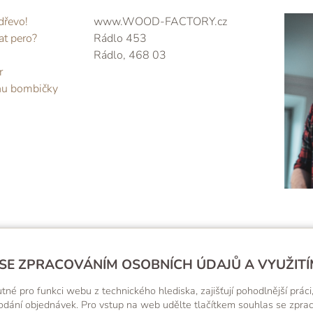
dřevo!
www.WOOD-FACTORY.cz
at pero?
Rádlo 453
Rádlo, 468 03
r
nu bombičky
SE ZPRACOVÁNÍM OSOBNÍCH ÚDAJŮ A VYUŽITÍ
VŠTIVTE NÁŠ INSTAGRAM, JE TO TAM SAMÝ PĚKNÝ KOUS
 pro funkci webu z technického hlediska, zajišťují pohodlnější práci,
o dodání objednávek. Pro vstup na web udělte tlačítkem souhlas se zpr