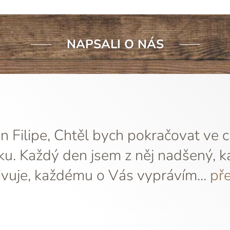
NAPSALI O NÁS
 Filipe, Chtěl bych pokračovat ve 
ku. Každý den jsem z něj nadšený, k
vuje, každému o Vás vyprávím...
pře