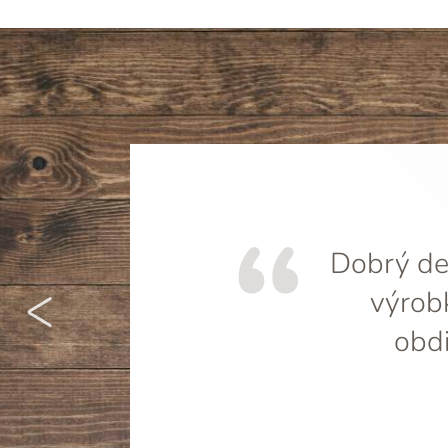
Dobrý den
<
výrob
obdi