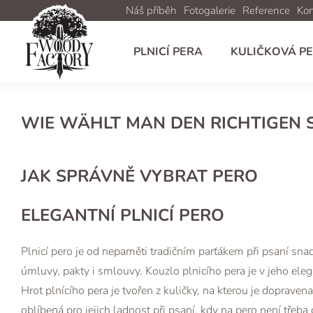
Náš příběh
Fotogalerie
Reference
Kon
PLNICÍ PERA
KULIČKOVÁ P
WIE WÄHLT MAN DEN RICHTIGEN S
JAK SPRÁVNĚ VYBRAT PERO
ELEGANTNÍ PLNICÍ PERO
Plnicí pero je od nepaměti tradičním parťákem při psaní sn
úmluvy, pakty i smlouvy. Kouzlo plnicího pera je v jeho eleg
Hrot plnícího pera je tvořen z kuličky, na kterou je dopravena
oblíbená pro jejich ladnost při psaní, kdy na pero není třeba