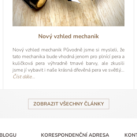
ní překrásně udělaný kousek a těší .
, dneska budu mít. Jste naprosto s
Tímto mailem bych Vám chtěl vzd...
obku. Slovy dnešních mladých ...
statovat, že skutečnost předč...
sil napsat prvních pár slov, ví...
přáním mnoha úspěchů Ren...
v televizi, nenapadlo mě ni...
Známky na dopis jsou již ...
Pěkný den a přeji hodně...
rychlou a perfektni praci.
ho používám.
píše. Díky.
🧡
přečíst 
přečíst 
přečíst
přečís
přeč
přeč
pře
Mar
Stani
Krasne svatky a jen tak dal.
celé
Mar
Ren
Ric
Pa
Ma
M
D
M
Dekuji P
A
Nový vzhled mechanik
Nový vzhled mechanik Původně jsme si mysleli, že
tato mechanika bude vhodná jenom pro plnící pera a
kuličková pera výhradně tmavé barvy, ale zkusili
jsme jí vybavit i naše krásná dřevěná pera ve světlý...
Číst dále...
ZOBRAZIT VŠECHNY ČLÁNKY
 BLOGU
KORESPONDENČNÍ ADRESA
KON