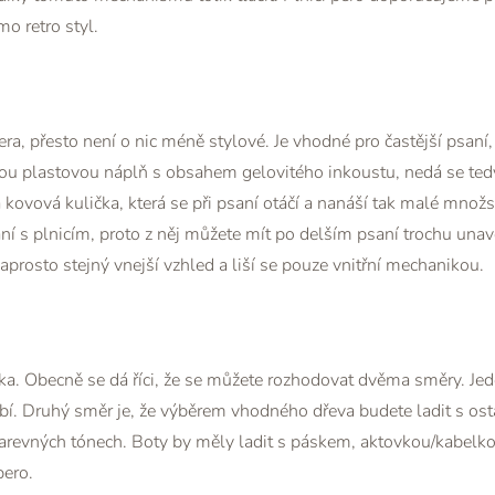
o retro styl.
era, přesto není o nic méně stylové. Je vhodné pro častější psaní
ou plastovou náplň s obsahem gelovitého inkoustu, nedá se ted
 kovová kulička, která se při psaní otáčí a nanáší tak malé množs
ní s plnicím, proto z něj můžete mít po delším psaní trochu una
rosto stejný vnejší vzhled a liší se pouze vnitřní mechanikou.
a. Obecně se dá říci, že se můžete rozhodovat dvěma směry. Jede
íbí. Druhý směr je, že výběrem vhodného dřeva budete ladit s os
 barevných tónech. Boty by měly ladit s páskem, aktovkou/kabelk
pero.