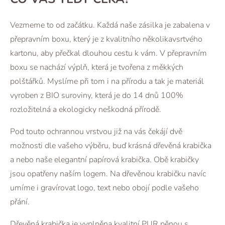
Vezmeme to od začátku. Každá naše zásilka je zabalena v
přepravním boxu, který je z kvalitního několikavsrtvého
kartonu, aby přečkal dlouhou cestu k vám. V přepravním
boxu se nachází výplň, která je tvořena z měkkých
polštářků. Myslíme při tom i na přírodu a tak je materiál
vyroben z BIO suroviny, která je do 14 dnů 100%
rozložitelná a ekologicky neškodná přírodě.
Pod touto ochrannou vrstvou již na vás čekájí dvě
možnosti dle vašeho výběru, buď krásná dřevěná krabička
a nebo naše elegantní papírová krabička. Obě krabičky
jsou opatřeny naším logem. Na dřevěnou krabičku navíc
umíme i gravírovat logo, text nebo obojí podle vašeho
přání.
Dřevěná krabička je vyplněna kvalitní PUR pěnou s