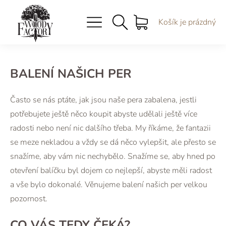
Košík je prázdný
BALENÍ NAŠICH PER
Často se nás ptáte, jak jsou naše pera zabalena, jestli
potřebujete ještě něco koupit abyste udělali ještě více
radosti nebo není nic dalšího třeba. My říkáme, že fantazii
se meze nekladou a vždy se dá něco vylepšit, ale přesto se
snažíme, aby vám nic nechybělo. Snažíme se, aby hned po
otevření balíčku byl dojem co nejlepší, abyste měli radost
a vše bylo dokonalé. Věnujeme balení našich per velkou
pozornost.
CO VÁS TEDY ČEKÁ?