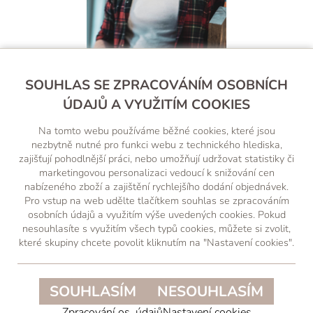
Filip Štěpnička
SOUHLAS SE ZPRACOVÁNÍM OSOBNÍCH
ÚDAJŮ A VYUŽITÍM COOKIES
+420 607 238 260
Na tomto webu používáme běžné cookies, které jsou
(Po-Pá, 8-18 hod.)
nezbytně nutné pro funkci webu z technického hlediska,
zajišťují pohodlnější práci, nebo umožňují udržovat statistiky či
obchod@wood-factory.cz
marketingovou personalizaci vedoucí k snižování cen
nabízeného zboží a zajištění rychlejšího dodání objednávek.
Pro vstup na web udělte tlačítkem souhlas se zpracováním
osobních údajů a využitím výše uvedených cookies. Pokud
nesouhlasíte s využitím všech typů cookies, můžete si zvolit,
které skupiny chcete povolit kliknutím na "Nastavení cookies".
NAVŠTIVTE NÁŠ INSTAGRAM, JE TO TAM SAMÝ
PĚKNÝ KOUSEK!
SOUHLASÍM
NESOUHLASÍM
Zpracování os. údajů
Nastavení cookies