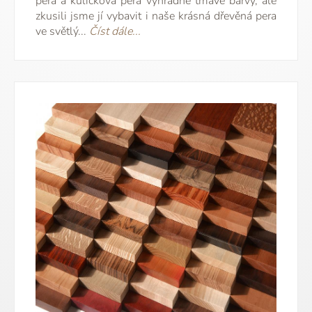
pera a kuličková pera výhradně tmavé barvy, ale
zkusili jsme jí vybavit i naše krásná dřevěná pera
ve světlý...
Číst dále...