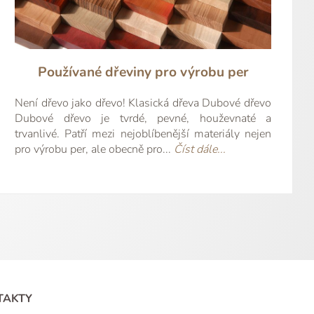
..
kvě...
celé
celé
 celé
t celé
íst celé
íst celé
číst celé
přečíst celé
přečíst celé
přečíst
kéta G.
Jana W.
Irena Z.
Kira B.
slav S.
kéta Z.
ata M.
hard Z.
vel W.
rtin L.
irek H.
avid K.
ilan T.
Jarda S.
Jana P.
avel V.
lena R.
Používané dřeviny pro výrobu per
Není dřevo jako dřevo! Klasická dřeva Dubové dřevo
Dubové dřevo je tvrdé, pevné, houževnaté a
trvanlivé. Patří mezi nejoblíbenější materiály nejen
pro výrobu per, ale obecně pro...
Číst dále...
TAKTY