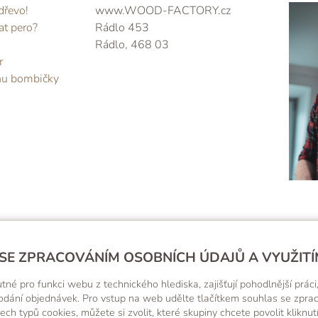
dřevo!
www.WOOD-FACTORY.cz
at pero?
Rádlo 453
Rádlo, 468 03
r
nu bombičky
SE ZPRACOVÁNÍM OSOBNÍCH ÚDAJŮ A VYUŽITÍ
VŠTIVTE NÁŠ INSTAGRAM, JE TO TAM SAMÝ PĚKNÝ KOUS
 pro funkci webu z technického hlediska, zajišťují pohodlnější práci,
o dodání objednávek. Pro vstup na web udělte tlačítkem souhlas se zpr
ech typů cookies, můžete si zvolit, které skupiny chcete povolit kliknu