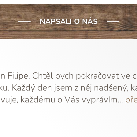
NAPSALI O NÁS
 Filipe, Chtěl bych pokračovat ve 
ku. Každý den jsem z něj nadšený, k
vuje, každému o Vás vyprávím...
pře