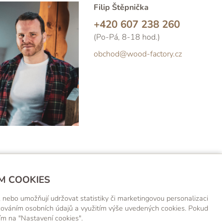
Filip Štěpnička
+420 607 238 260
(Po-Pá, 8-18 hod.)
obchod@wood-factory.cz
M COOKIES
EK!
 nebo umožňují udržovat statistiky či marketingovou personalizaci
acováním osobních údajů a využitím výše uvedených cookies. Pokud
tím na "Nastavení cookies".