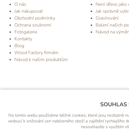
O nás
Není dřevo jako 
Jak nakupovat
Jak správně vybr
Obchodní podmínky
Gravírování
Ochrana soukromí
Balení našich pe
Fotogalerie
Návod na výmě
Kontakty
Blog
Wood Factory firmám
Návod k našim produktům
SOUHLAS 
NA
Na tomto webu používáme běžné cookies, které jsou nezbytně nutné
vedoucí k snižování cen nabízeného zboží a zajištění rychlejšíh
nesouhlasíte s využitím vš