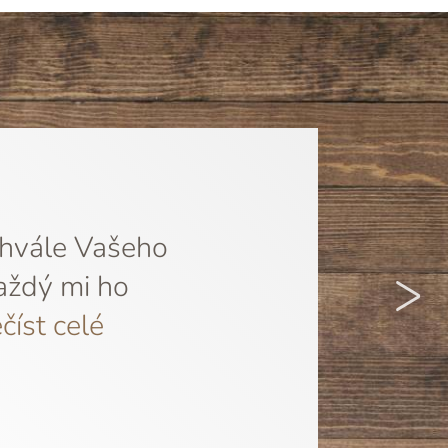
chvále Vašeho
>
aždý mi ho
číst celé