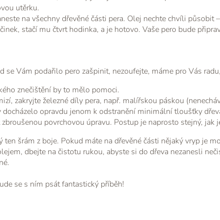
ovou utěrku.
este na všechny dřevěné části pera. Olej nechte chvíli působit –
inek, stačí mu čtvrt hodinka, a je hotovo. Vaše pero bude připr
se Vám podařilo pero zašpinit, nezoufejte, máme pro Vás radu, j
kého znečištění by to mělo pomoci.
izí, zakryjte železné díly pera, např. malířskou páskou (nenechá
by docházelo opravdu jenom k odstranění minimální tloušťky dřev
zbroušenou povrchovou úpravu. Postup je naprosto stejný, jak je 
ký ten šrám z boje. Pokud máte na dřevěné části nějaký vryp je mo
ejem, dbejte na čistotu rukou, abyste si do dřeva nezanesli nečis
né.
de se s ním psát fantastický příběh!