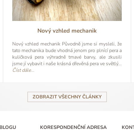
ní překrásně udělaný kousek a těší .
, dneska budu mít. Jste naprosto s
Tímto mailem bych Vám chtěl vzd...
obku. Slovy dnešních mladých ...
statovat, že skutečnost předč...
sil napsat prvních pár slov, ví...
přáním mnoha úspěchů Ren...
v televizi, nenapadlo mě ni...
Známky na dopis jsou již ...
Pěkný den a přeji hodně...
rychlou a perfektni praci.
ho používám.
píše. Díky.
🧡
přečíst 
přečíst 
přečíst
přečís
přeč
přeč
pře
Mar
Stani
Krasne svatky a jen tak dal.
celé
Mar
Ren
Ric
Pa
Ma
M
D
M
Dekuji P
A
Nový vzhled mechanik
Nový vzhled mechanik Původně jsme si mysleli, že
tato mechanika bude vhodná jenom pro plnící pera a
kuličková pera výhradně tmavé barvy, ale zkusili
jsme jí vybavit i naše krásná dřevěná pera ve světlý...
Číst dále...
ZOBRAZIT VŠECHNY ČLÁNKY
 BLOGU
KORESPONDENČNÍ ADRESA
KON