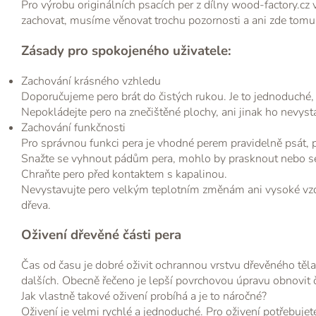
Pro výrobu originálních psacích per z dílny wood-factory.cz vy
zachovat, musíme věnovat trochu pozornosti a ani zde tomu 
Zásady pro spokojeného uživatele:
Zachování krásného vzhledu
Doporučujeme pero brát do čistých rukou. Je to jednoduché
Nepokládejte pero na znečištěné plochy, ani jinak ho nevys
Zachování funkčnosti
Pro správnou funkci pera je vhodné perem pravidelně psát, p
Snažte se vyhnout pádům pera, mohlo by prasknout nebo se
Chraňte pero před kontaktem s kapalinou.
Nevystavujte pero velkým teplotním změnám ani vysoké vzduš
dřeva.
Oživení dřevěné části pera
Čas od času je dobré oživit ochrannou vrstvu dřevěného těla 
dalších. Obecně řečeno je lepší povrchovou úpravu obnovit č
Jak vlastně takové oživení probíhá a je to náročné?
Oživení je velmi rychlé a jednoduché. Pro oživení potřebujet