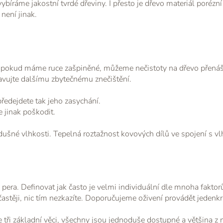
bíráme jakostní tvrdé dřeviny. I přesto je dřevo materiál porézní 
není jinak.
, pokud máme ruce zašpiněné, můžeme nečistoty na dřevo přenáš
tavujte dalšímu zbytečnému znečištění.
ředejdete tak jeho zasychání.
 jinak poškodit.
né vlhkosti. Tepelná roztažnost kovových dílů ve spojení s vlh
pera. Definovat jak často je velmi individuální dle mnoha faktor
astěji, nic tím nezkazíte. Doporučujeme oživení provádět jedenkr
e tři základní věci, všechny jsou jednoduše dostupné a většina z