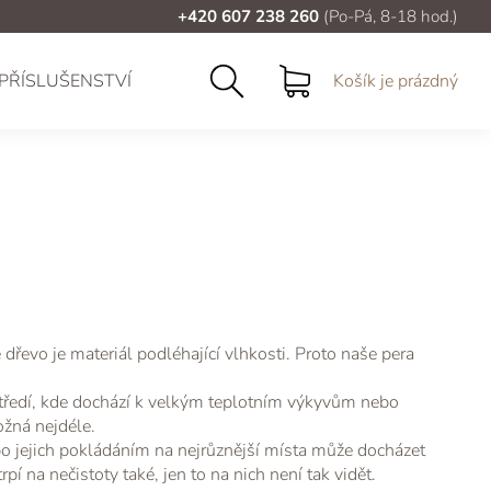
+420 607 238 260
(Po-Pá, 8-18 hod.)
PŘÍSLUŠENSTVÍ
Košík je prázdný
dřevo je materiál podléhající vlhkosti. Proto naše pera
tředí, kde dochází k velkým teplotním výkyvům nebo
ožná nejdéle.
ebo jejich pokládáním na nejrůznější místa může docházet
pí na nečistoty také, jen to na nich není tak vidět.