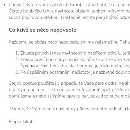
Lněný či tvrdo-voskový olej (Osmo), čistou houbičku, papír
Čistou houbičku lehce navlhčete olejem, lehkým vtíráním nan
sucha papírovou utěrkou. Následně nechte peru krátký odpoč
Co když se něco nepovedlo
Každému se občas něco nepovede, ani my nejsme jiní. Pokud 
Zkuste povrch lehce navlhčeným hadříkem otřít. U leh
Pokud první bod nebyl úspěšný, až vlhkost ze dřeva zm
Špinavou část lehce bruste. Jemnost je takto malá, a
Po úspěšném odstranění nečistoty je nezbytné doplnit 
Stejný postup použijte i v případě, že Vaše pero obdrží něja
brusným papírem. Takto upravené dřevo poté opět přetřete ol
pomůžeme a nebo zajistíme opravu per, pokud to bude mož
Věříme, že Vám pero z naší dílny přinese mnoho radosti a bu
Filip a Jakub