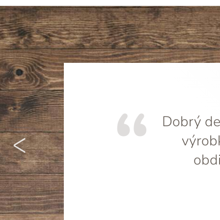
Dobrý den
<
výrob
obdi