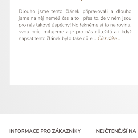
o unikát
objednám
Gold. 
výr
kon
zku
Dlouho jsme tento článek připravovali a dlouho
jsme na něj neměli čas a to i přes to, že v něm jsou
pro nás takové úspěchy! No řekněme si to na rovinu,
svou práci milujeme a je pro nás důležitá a i když
napsat tento článek bylo také důle...
Číst dále...
INFORMACE PRO ZÁKAZNÍKY
NEJČTENĚJŠÍ NA