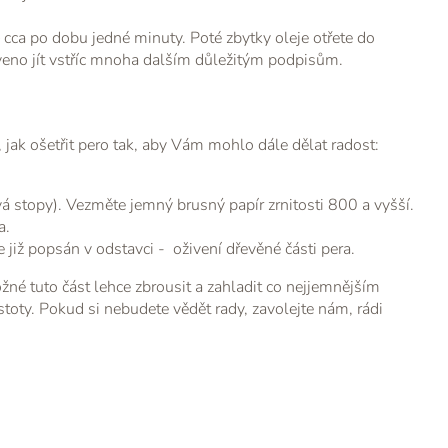
 cca po dobu jedné minuty. Poté zbytky oleje otřete do
aveno jít vstříc mnoha dalším důležitým podpisům.
ak ošetřit pero tak, aby Vám mohlo dále dělat radost:
vá stopy). Vezměte jemný brusný papír zrnitosti 800 a vyšší.
a.
již popsán v odstavci - oživení dřevěné části pera.
žné tuto část lehce zbrousit a zahladit co nejjemnějším
toty. Pokud si nebudete vědět rady, zavolejte nám, rádi