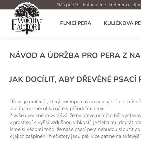
Náš příběh
Fotogalerie
Reference
Kon
PLNICÍ PERA
KULIČKOVÁ P
NÁVOD A ÚDRŽBA PRO PERA Z NAŠ
JAK DOCÍLIT, ABY DŘEVĚNÉ PSACÍ
Dřevo je materiál, který postupem času pracuje. To je krásně
ošetřujeme několika nátěry přírodními oleji.
Z výše uvedeného vyplývá, že by dřevo nemělo být vystavo
v prostředí s vyšší vzdušnou vlhkostí, je třeba mu dopřát pr
Jsme si vědomi toho, že naše psací pera nebudou sloužit pou
k jejich zašpinění. Nečistoty jsou pak více patrné na světlejš