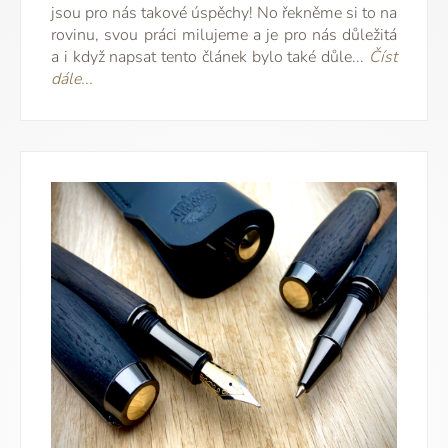
jsou pro nás takové úspěchy! No řekněme si to na
rovinu, svou práci milujeme a je pro nás důležitá
a i když napsat tento článek bylo také důle...
Číst
dále...