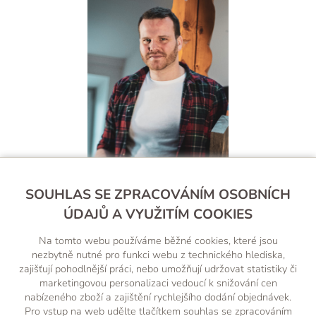
Filip Štěpnička
SOUHLAS SE ZPRACOVÁNÍM OSOBNÍCH
ÚDAJŮ A VYUŽITÍM COOKIES
+420 607 238 260
Na tomto webu používáme běžné cookies, které jsou
(Po-Pá, 8-18 hod.)
nezbytně nutné pro funkci webu z technického hlediska,
zajišťují pohodlnější práci, nebo umožňují udržovat statistiky či
obchod@wood-factory.cz
marketingovou personalizaci vedoucí k snižování cen
nabízeného zboží a zajištění rychlejšího dodání objednávek.
Pro vstup na web udělte tlačítkem souhlas se zpracováním