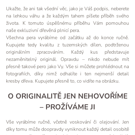
Ukažte, že ani tak všední věc, jako je Váš podpis, neberete
na lehkou váhu a že každým tahem píšete příběh svého
života. K tomuto úspěšnému příběhu Vám pomouhou
naše exkluzivní dřevěná plnicí pera.
Všechna pera vyrábíme od začátku až do konce ručně.
Kupujete tedy kvalitu z tuzemských dílen, podtrženou
originálním zpracováním. Každý kus představuje
nezaměnitelný originál. Opravdu – nikdo nebude mít
přesně takové pero jako Vy. Vše si můžete prohlédnout na
fotografiích, díky nimž odhalíte i ten nejmenší detail
kresby dřeva. Kupujete přesně to, co vidíte na obrázku.
O ORIGINALITĚ JEN NEHOVOŘÍME
– PROŽÍVÁME JI
Vše vyrábíme ručně, včetně voskování či olejování. Jen
díky tomu může doopravdy vyniknout každý detail osobitě