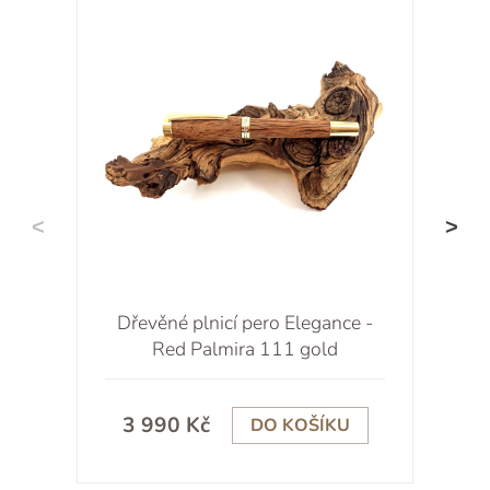
Dřevěné plnicí pero Elegance -
D
Red Palmira 111 gold
3 990 Kč
DO KOŠÍKU