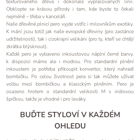
texturovaného dřeva i dokonale vypracovaných linií.
Obklopte se krásou přírody i tam, kde byste to čekali
nejméně – třeba v kanceláři.
Naše dřevěné plnicí pero vyjde vstříc i milovníkům exotiky.
K mání jsou totiž jak naše evropské dřeviny (pro zastánce
udržitelnosti), tak i cizokrajní velikáni (pro ty, kteří se chtějí
zkrátka blýsknout).
Každé pero je vybaveno inkoustovou náplní černé barvy,
k dispozici máme ale i modrou. Pro standardní plnění
inkoustem je potřeba přikoupit konvertor, který nahradí
bombičku. Po celou životnost pera si tak můžete užívat
volbu mezi bombičkou a klasickým plněním. Pero je
osazeno hrotem o standardní velikosti M s iridiovou
špičkou, takže je vhodné i pro leváky.
BUĎTE STYLOVÍ V KAŽDÉM
OHLEDU