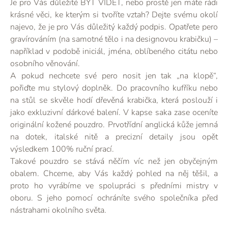
Je pro Vás důležité BÝT VIDĚT, nebo prostě jen máte rádi
krásné věci, ke kterým si tvoříte vztah? Dejte svému okolí
najevo, že je pro Vás důležitý každý podpis. Opatřete pero
gravírováním (na samotné tělo i na designovou krabičku) –
například v podobě iniciál, jména, oblíbeného citátu nebo
osobního věnování.
A pokud nechcete své pero nosit jen tak „na klopě“,
pořiďte mu stylový doplněk. Do pracovního kufříku nebo
na stůl se skvěle hodí dřevěná krabička, která poslouží i
jako exkluzivní dárkové balení. V kapse saka zase oceníte
originální kožené pouzdro. Prvotřídní anglická kůže jemná
na dotek, italské nitě a precizní detaily jsou opět
výsledkem 100% ruční prací.
Takové pouzdro se stává něčím víc než jen obyčejným
obalem. Chceme, aby Vás každý pohled na něj těšil, a
proto ho vyrábíme ve spolupráci s předními mistry v
oboru. S jeho pomocí ochráníte svého společníka před
nástrahami okolního světa.