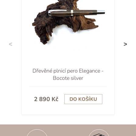
Dřevěné plnicí pero Elegance -
D
Bocote silver
2 890 Kč
DO KOŠÍKU