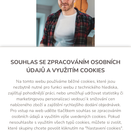
Filip Štěpnička
SOUHLAS SE ZPRACOVÁNÍM OSOBNÍCH
ÚDAJŮ A VYUŽITÍM COOKIES
+420 607 238 260
Na tomto webu používáme běžné cookies, které jsou
(Po-Pá, 8-18 hod.)
nezbytně nutné pro funkci webu z technického hlediska,
zajišťují pohodlnější práci, nebo umožňují udržovat statistiky či
obchod@wood-factory.cz
marketingovou personalizaci vedoucí k snižování cen
nabízeného zboží a zajištění rychlejšího dodání objednávek.
Pro vstup na web udělte tlačítkem souhlas se zpracováním
osobních údajů a využitím výše uvedených cookies. Pokud
nesouhlasíte s využitím všech typů cookies, můžete si zvolit,
které skupiny chcete povolit kliknutím na "Nastavení cookies".