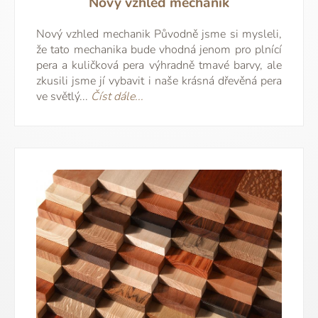
Nový vzhled mechanik
Nový vzhled mechanik Původně jsme si mysleli,
že tato mechanika bude vhodná jenom pro plnící
pera a kuličková pera výhradně tmavé barvy, ale
zkusili jsme jí vybavit i naše krásná dřevěná pera
ve světlý...
Číst dále...