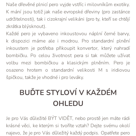
Naše dřevěné plnicí pero vyjde vstříc i milovníkům exotiky.
K mání jsou totiž jak naše evropské dřeviny (pro zastánce
udržitelnosti), tak i cizokrajní velikáni (pro ty, kteří se chtějí
zkrátka blýsknout).
Každé pero je vybaveno inkoustovou náplní černé barvy,
k dispozici máme ale i modrou. Pro standardní plnění
inkoustem je potřeba přikoupit konvertor, který nahradí
bombičku. Po celou životnost pera si tak můžete užívat
volbu mezi bombičkou a klasickým plněním. Pero je
osazeno hrotem o standardní velikosti M s iridiovou
špičkou, takže je vhodné i pro leváky.
BUĎTE STYLOVÍ V KAŽDÉM
OHLEDU
Je pro Vás důležité BÝT VIDĚT, nebo prostě jen máte rádi
krásné věci, ke kterým si tvoříte vztah? Dejte svému okolí
najevo, že je pro Vás důležitý každý podpis. Opatřete pero