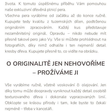
života. K tomuto úspěšnému příběhu Vám pomouhou
naše exkluzivní dřevěná plnicí pera.
Všechna pera vyrábíme od začátku až do konce ručně.
Kupujete tedy kvalitu z tuzemských dílen, podtrženou
originálním zpracováním. Každý kus představuje
nezaměnitelný originál. Opravdu – nikdo nebude mít
přesně takové pero jako Vy. Vše si můžete prohlédnout na
fotografiích, díky nimž odhalíte i ten nejmenší detail
kresby dřeva. Kupujete přesně to, co vidíte na obrázku.
O ORIGINALITĚ JEN NEHOVOŘÍME
– PROŽÍVÁME JI
Vše vyrábíme ručně, včetně voskování či olejování. Jen
díky tomu může doopravdy vyniknout každý detail osobitě
texturovaného dřeva i dokonale vypracovaných linií.
Obklopte se krásou přírody i tam, kde byste to čekali
nejméně – třeba v kanceláři.