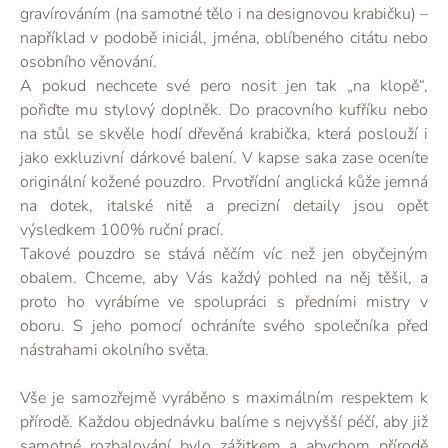
gravírováním (na samotné tělo i na designovou krabičku) –
například v podobě iniciál, jména, oblíbeného citátu nebo
osobního věnování.
A pokud nechcete své pero nosit jen tak „na klopě“,
pořiďte mu stylový doplněk. Do pracovního kufříku nebo
na stůl se skvěle hodí dřevěná krabička, která poslouží i
jako exkluzivní dárkové balení. V kapse saka zase oceníte
originální kožené pouzdro. Prvotřídní anglická kůže jemná
na dotek, italské nitě a precizní detaily jsou opět
výsledkem 100% ruční prací.
Takové pouzdro se stává něčím víc než jen obyčejným
obalem. Chceme, aby Vás každý pohled na něj těšil, a
proto ho vyrábíme ve spolupráci s předními mistry v
oboru. S jeho pomocí ochráníte svého společníka před
nástrahami okolního světa.
Vše je samozřejmě vyráběno s maximálním respektem k
přírodě. Každou objednávku balíme s nejvyšší péčí, aby již
samotné rozbalování bylo zážitkem a abychom přírodě