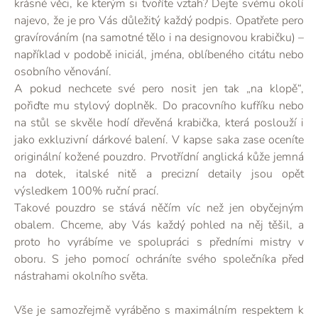
krásné věci, ke kterým si tvoříte vztah? Dejte svému okolí
najevo, že je pro Vás důležitý každý podpis. Opatřete pero
gravírováním (na samotné tělo i na designovou krabičku) –
například v podobě iniciál, jména, oblíbeného citátu nebo
osobního věnování.
A pokud nechcete své pero nosit jen tak „na klopě“,
pořiďte mu stylový doplněk. Do pracovního kufříku nebo
na stůl se skvěle hodí dřevěná krabička, která poslouží i
jako exkluzivní dárkové balení. V kapse saka zase oceníte
originální kožené pouzdro. Prvotřídní anglická kůže jemná
na dotek, italské nitě a precizní detaily jsou opět
výsledkem 100% ruční prací.
Takové pouzdro se stává něčím víc než jen obyčejným
obalem. Chceme, aby Vás každý pohled na něj těšil, a
proto ho vyrábíme ve spolupráci s předními mistry v
oboru. S jeho pomocí ochráníte svého společníka před
nástrahami okolního světa.
Vše je samozřejmě vyráběno s maximálním respektem k