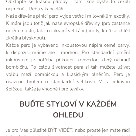
Obklopte se krásou přírody i tam, kde byste to čekali
nejméně – třeba v kanceláři.
Naše dřevěné plnicí pero vyjde vstříc i milovníkům exotiky.
K mání jsou totiž jak naše evropské dřeviny (pro zastánce
udržitelnosti), tak i cizokrajní velikáni (pro ty, kteří se chtějí
zkrátka blýsknout).
Každé pero je vybaveno inkoustovou náplní černé barvy,
k dispozici máme ale i modrou. Pro standardní plnění
inkoustem je potřeba přikoupit konvertor, který nahradí
bombičku. Po celou životnost pera si tak můžete užívat
volbu mezi bombičkou a klasickým plněním. Pero je
osazeno hrotem o standardní velikosti M s iridiovou
špičkou, takže je vhodné i pro leváky.
BUĎTE STYLOVÍ V KAŽDÉM
OHLEDU
Je pro Vás důležité BÝT VIDĚT, nebo prostě jen máte rádi