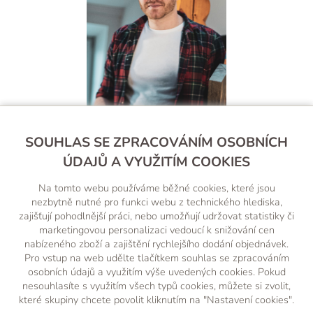
Filip Štěpnička
SOUHLAS SE ZPRACOVÁNÍM OSOBNÍCH
ÚDAJŮ A VYUŽITÍM COOKIES
+420 607 238 260
Na tomto webu používáme běžné cookies, které jsou
(Po-Pá, 8-18 hod.)
nezbytně nutné pro funkci webu z technického hlediska,
zajišťují pohodlnější práci, nebo umožňují udržovat statistiky či
obchod@wood-factory.cz
marketingovou personalizaci vedoucí k snižování cen
nabízeného zboží a zajištění rychlejšího dodání objednávek.
Pro vstup na web udělte tlačítkem souhlas se zpracováním
osobních údajů a využitím výše uvedených cookies. Pokud
nesouhlasíte s využitím všech typů cookies, můžete si zvolit,
které skupiny chcete povolit kliknutím na "Nastavení cookies".
NAVŠTIVTE NÁŠ INSTAGRAM, JE TO TAM SAMÝ