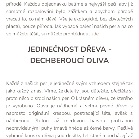
přírodě. Každou objednávku balíme s nejvyšší péčí, aby již
samotné rozbalování bylo zážitkem a abychom přírodě
vraceli to, co nám dává. Vše je ekologické, bez zbytečných
plastů, pouze příroda. Jak vypadá balení našich per a na co
se můžete těšit, si můžete prohlédnout
zde
.
JEDINEČNOST DŘEVA -
DECHBEROUCÍ OLIVA
Každé z našich per je jedinečné svým vzhledem stejně tak
jako každý z nás. Víme, že detaily jsou důležité, přečtěte si
proto něco o srdci našich per. O krásném dřevu, ze kterého
je vyrobeno. Oliva je nádherné a velmi pevné dřevo s
naprosto originální kresbou, postrádající léta, avšak s
nádhernou žlutou až medovou barvou protkanou
nepravidelnými puhy tmavě hnědé až černé barvy. Pečlivě
vybrané kousky dřeva jsou desítky let staré a pocházejí až