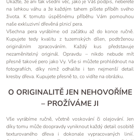
Ukažte, že ani tak všední věc, jako je Váš podpis, neberete
na lehkou váhu a že každým tahem píšete příběh svého
života. K tomuto úspěšnému příběhu Vám pomouhou
naše exkluzivní dřevěná plnicí pera.
Všechna pera vyrábíme od začátku až do konce ručně.
Kupujete tedy kvalitu z tuzemských dílen, podtrženou
originálním zpracováním. Každý kus představuje
nezaměnitelný originál. Opravdu – nikdo nebude mít
přesně takové pero jako Vy. Vše si můžete prohlédnout na
fotografiích, díky nimž odhalíte i ten nejmenší detail
kresby dřeva. Kupujete přesně to, co vidíte na obrázku.
O ORIGINALITĚ JEN NEHOVOŘÍME
– PROŽÍVÁME JI
Vše vyrábíme ručně, včetně voskování či olejování. Jen
díky tomu může doopravdy vyniknout každý detail osobitě
texturovaného dřeva i dokonale vypracovaných linií.