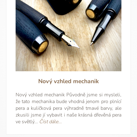
Nový vzhled mechanik
Nový vzhled mechanik Původně jsme si mysleli,
že tato mechanika bude vhodná jenom pro plnící
pera a kuličková pera výhradně tmavé barvy, ale
zkusili jsme jí vybavit i naše krásná dřevěná pera
ve světlý...
Číst dále...