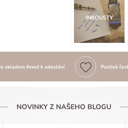
INKOUSTY
e skladem ihned k odeslání
Poctivá čes
NOVINKY Z NAŠEHO BLOGU