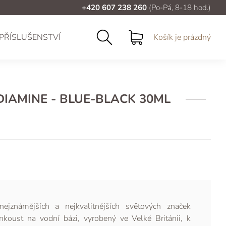
+420 607 238 260
(Po-Pá, 8-18 hod.)
PŘÍSLUŠENSTVÍ
Košík je prázdný
DIAMINE - BLUE-BLACK 30ML
ejznámějších a nejkvalitnějších světových značek
nkoust na vodní bázi, vyrobený ve Velké Británii, k