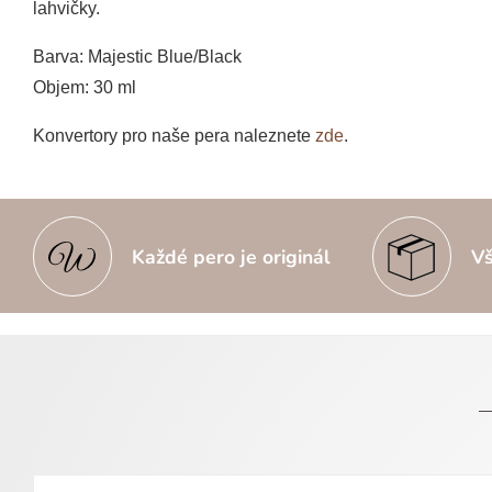
lahvičky.
Barva: Majestic Blue/Black
Objem: 30 ml
Konvertory pro naše pera naleznete
zde
.
Každé pero je originál
Vš