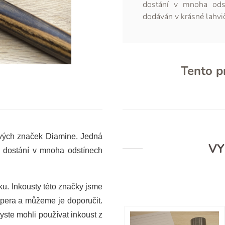
dostání v mnoha odst
dodáván v krásné lahvič
Tento p
tových značek Diamine. Jedná
VY
 k dostání v mnoha odstínech
ku. Inkousty této značky jsme
 pera a můžeme je doporučit.
yste mohli používat inkoust z