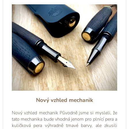
Nový vzhled mechanik
Nový vzhled mechanik Původně jsme si mysleli, že
tato mechanika bude vhodná jenom pro plnící pera a
kuličková pera výhradně tmavé barvy, ale zkusili