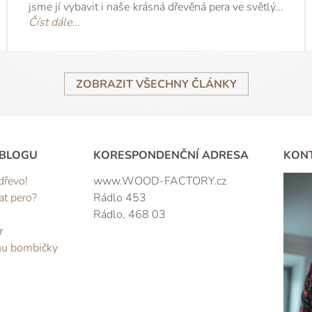
jsme jí vybavit i naše krásná dřevěná pera ve světlý...
Číst dále...
ZOBRAZIT VŠECHNY ČLÁNKY
 BLOGU
KORESPONDENČNÍ ADRESA
KON
dřevo!
www.WOOD-FACTORY.cz
at pero?
Rádlo 453
Rádlo, 468 03
r
nu bombičky