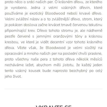
proto něco o srdci našich per. O krásném dřevu, ze kterého
je vyrobeno. Jedna z velmi vzácných dřevin, které
používáme je exotický Bloodwood neboli krvavé dřevo.
Velmi zvláštní název a o to zvláštnější dřevo, strom, který
je pokácen doslova začne krvácet tmavě červenou tekutinu
připomínající krev. Dřevo tohoto stromu je, ale nádherně
pestře červené s jemnými oranžovými tóny a krásnou
kresbou, ve které je vidět decentní vzor tohoto krásného
dřeva. Vězte však, že Bloodwood je velmi složitý na
opracování a mnoho našich per na poslední chvíli praskne,
proto všechny naše pera z tohoto dřeva několik měsíců
necháváme ležet, abychom měli jistotu, že každý jeden
tento vzácný kousek bude naprosto bezchybný po celý
jeho život.