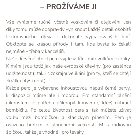
– PROŽÍVÁME JI
Vše vyrábíme ručně, včetně voskování či olejování. Jen
díky tomu může doopravdy vyniknout každý detail osobitě
texturovaného dřeva i dokonale vypracovaných linií.
Obklopte se krásou přírody i tam, kde byste to čekali
nejméně – třeba v kanceláři.
Naše dřevěné plnicí pero vyjde vstříc i milovníkům exotiky.
K mání jsou totiž jak naše evropské dřeviny (pro zastánce
udržitelnosti), tak i cizokrajní velikáni (pro ty, kteří se chtějí
zkrátka blýsknout).
Každé pero je vybaveno inkoustovou náplní černé barvy,
k dispozici máme ale i modrou. Pro standardní plnění
inkoustem je potřeba přikoupit konvertor, který nahradí
bombičku. Po celou životnost pera si tak můžete užívat
volbu mezi bombičkou a klasickým plněním. Pero je
osazeno hrotem o standardní velikosti M s iridiovou
špičkou, takže je vhodné i pro leváky.