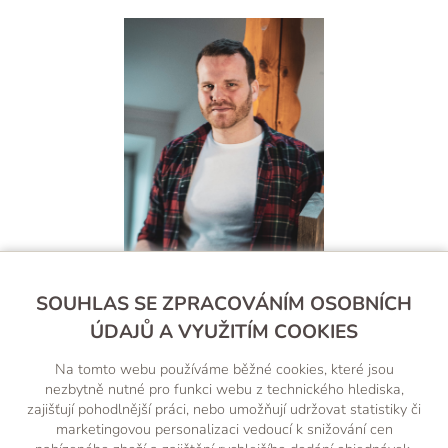
Filip Štěpnička
SOUHLAS SE ZPRACOVÁNÍM OSOBNÍCH
ÚDAJŮ A VYUŽITÍM COOKIES
+420 607 238 260
Na tomto webu používáme běžné cookies, které jsou
(Po-Pá, 8-18 hod.)
nezbytně nutné pro funkci webu z technického hlediska,
zajišťují pohodlnější práci, nebo umožňují udržovat statistiky či
obchod@wood-factory.cz
marketingovou personalizaci vedoucí k snižování cen