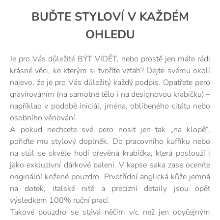
BUĎTE STYLOVÍ V KAŽDÉM
OHLEDU
Je pro Vás důležité BÝT VIDĚT, nebo prostě jen máte rádi
krásné věci, ke kterým si tvoříte vztah? Dejte svému okolí
najevo, že je pro Vás důležitý každý podpis. Opatřete pero
gravírováním (na samotné tělo i na designovou krabičku) –
například v podobě iniciál, jména, oblíbeného citátu nebo
osobního věnování.
A pokud nechcete své pero nosit jen tak „na klopě“,
pořiďte mu stylový doplněk. Do pracovního kufříku nebo
na stůl se skvěle hodí dřevěná krabička, která poslouží i
jako exkluzivní dárkové balení. V kapse saka zase oceníte
originální kožené pouzdro. Prvotřídní anglická kůže jemná
na dotek, italské nitě a precizní detaily jsou opět
výsledkem 100% ruční prací.
Takové pouzdro se stává něčím víc než jen obyčejným